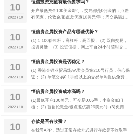
恒信投资充值有最低要求吗？
10
开户最低资金100美金即可，交易都是0佣金的；点差
有优惠，伦敦金/银点差优惠10美元/手；周交易满100
2022 / 10
手可享受点差优惠回赠12美元/手；且…
恒信贵金属投资产品有哪些优势？
10
(1) 1-100倍杠杆，高杠杆，高回报； (2) 双向交易，
投资灵活； (3) 投资便捷，网上平台24小时随时交
2022 / 10
易；
恒信贵金属投资是否稳定？
10
(1) 香港金银业贸易场AA类会员第210号行员，信心保
证； (2) 单笔交易0.1手或以上的交易单均提供免费的
2022 / 10
交易编码，有据可查； (3)…
恒信贵金属投资成本高吗？
10
(1)最低开户100美元，可交易0.05手，小资金低门
槛； (2) 首创伦敦金/银点差优惠26美元/手 (3)免佣
2022 / 10
金，免除经纪人造成的交易费…
存款是否有收费？
10
在我司APP，透过正常存款方式进行存款是不收取手